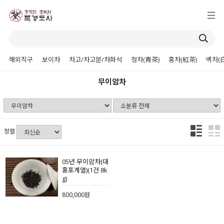
해외직구
보이차
차고/차고분/차화석
청차(靑茶)
홍차(紅茶)
백차(
무이암차
정렬
05년 무이암차(대
홍포계열)(1건 8k
g)
800,000원