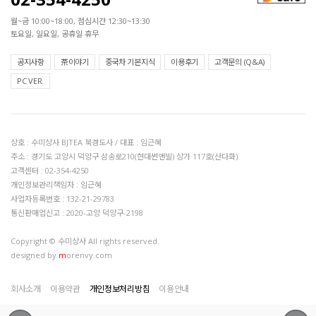
월~금 10:00~18:00, 점심시간 12:30~13:30
토요일, 일요일, 공휴일 휴무
공지사항
茶이야기
중국차 기본지식
이용후기
고객문의 (Q&A)
PC VER.
상호 : 수미상사 BJTEA 북경도사 / 대표 : 임근혜
주소 : 경기도 고양시 덕양구 삼송로210(현대썬앤빌) 상가 117호(산다화)
고객센터 : 02-354-4250
개인정보관리책임자 : 임근혜
사업자등록번호 : 132-21-29783
통신판매업신고 : 2020-고양 덕양구-2198
Copyright © 수미상사 All rights reserved.
designed by
m
orenvy.com
회사소개
이용약관
개인정보처리방침
이용안내