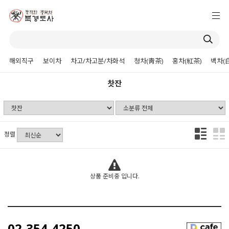
해외직구
보이차
차고/차고분/차화석
청차(靑茶)
홍차(紅茶)
백차(
찻잔
정렬
상품 준비중 입니다.
02-354-4250