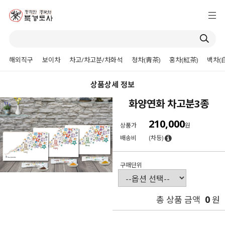
해외직구
보이차
차고/차고분/차화석
청차(靑茶)
홍차(紅茶)
백차(
상품상세 정보
화양연화 차고분3종
210,000
상품가
원
배송비
(차등)
구매단위
0
총 상품 금액
원