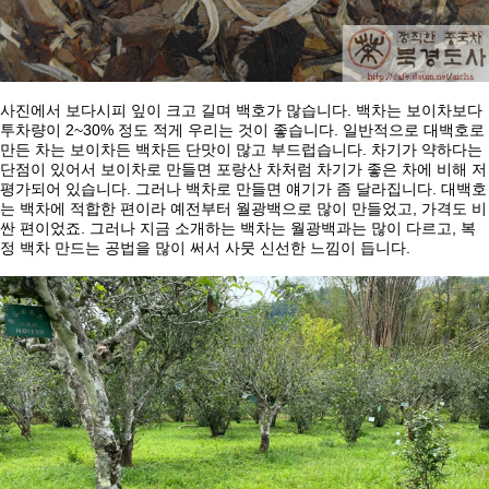
.
사진에서
보다시피
잎이
크고
길며
백호가
많습니다
백차는
보이차보다
2~30%
.
투차량이
정도
적게
우리는
것이
좋습니다
일반적으로
대백호로
.
만든
차는
보이차든
백차든
단맛이
많고
부드럽습니다
차기가
약하다는
단점이
있어서
보이차로
만들면
포랑산
차처럼
차기가
좋은
차에
비해
저
.
.
평가되어
있습니다
그러나
백차로
만들면
얘기가
좀
달라집니다
대백호
,
는
백차에
적합한
편이라
예전부터
월광백으로
많이
만들었고
가격도
비
.
,
싼
편이었죠
그러나
지금
소개하는
백차는
월광백과는
많이
다르고
복
.
정
백차
만드는
공법을
많이
써서
사뭇
신선한
느낌이
듭니다