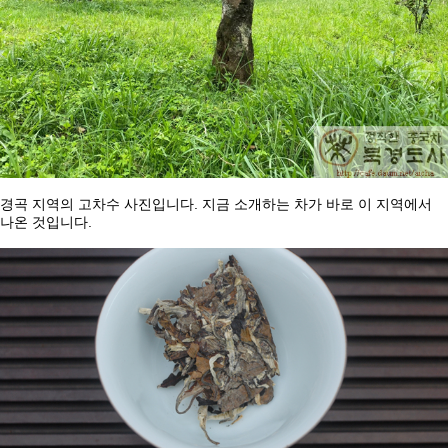
.
경곡
지역의
고차수
사진입니다
지금
소개하는
차가
바로
이
지역에서
.
나온
것입니다