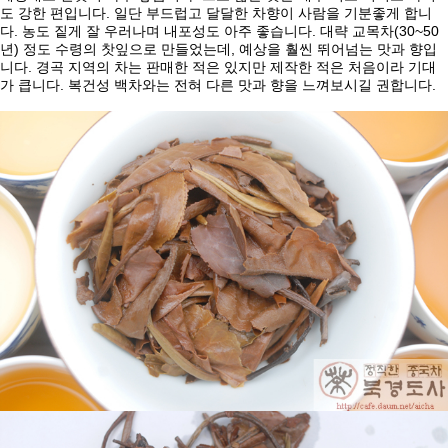
.
도
강한
편입니다
일단
부드럽고
달달한
차향이
사람을
기분좋게
합니
.
.
(30~50
다
농도
짙게
잘
우러나며
내포성도
아주
좋습니다
대략
교목차
)
,
년
정도
수령의
찻잎으로
만들었는데
예상을
훨씬
뛰어넘는
맛과
향입
.
니다
경곡
지역의
차는
판매한
적은
있지만
제작한
적은
처음이라
기대
.
.
가
큽니다
복건성
백차와는
전혀
다른
맛과
향을
느껴보시길
권합니다