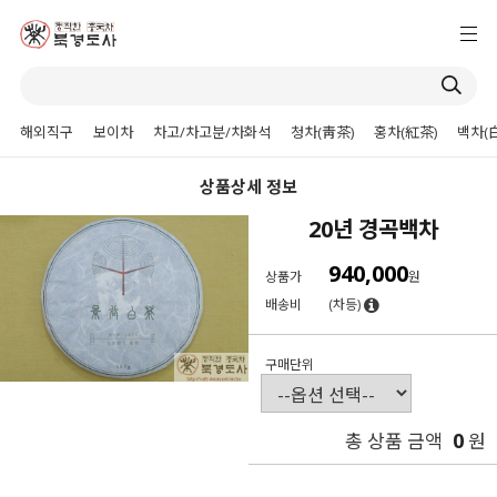
해외직구
보이차
차고/차고분/차화석
청차(靑茶)
홍차(紅茶)
백차(
상품상세 정보
20년 경곡백차
940,000
상품가
원
배송비
(차등)
구매단위
0
총 상품 금액
원