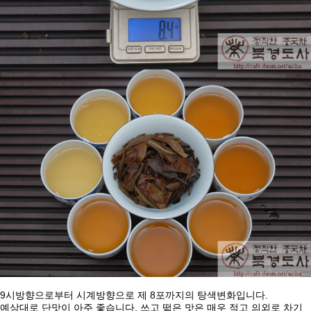
9
8
.
시방향으로부터
시계방향으로
제
포까지의
탕색변화입니다
.
예상대로
단맛이
아주
좋습니다
쓰고
떫은
맛은
매우
적고
의외로
차기