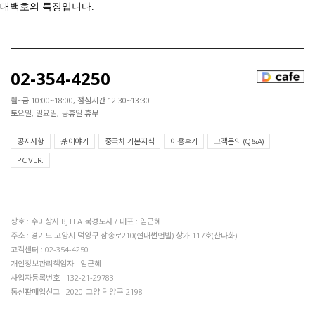
대백호의
특징입니다
.
02-354-4250
월~금 10:00~18:00, 점심시간 12:30~13:30
토요일, 일요일, 공휴일 휴무
공지사항
茶이야기
중국차 기본지식
이용후기
고객문의 (Q&A)
PC VER.
상호 : 수미상사 BJTEA 북경도사 / 대표 : 임근혜
주소 : 경기도 고양시 덕양구 삼송로210(현대썬앤빌) 상가 117호(산다화)
고객센터 : 02-354-4250
개인정보관리책임자 : 임근혜
사업자등록번호 : 132-21-29783
통신판매업신고 : 2020-고양 덕양구-2198