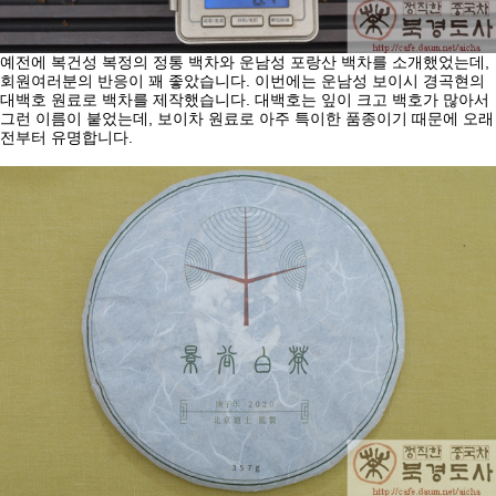
,
예전에
복건성
복정의
정통
백차와
운남성
포랑산
백차를
소개했었는데
.
회원여러분의
반응이
꽤
좋았습니다
이번에는
운남성
보이시
경곡현의
.
대백호
원료로
백차를
제작했습니다
대백호는
잎이
크고
백호가
많아서
,
그런
이름이
붙었는데
보이차
원료로
아주
특이한
품종이기
때문에
오래
.
전부터
유명합니다