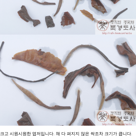
크고
시원시원한
엽저입니다
.
채
다
펴지지
않은
싹조차
크기가
큽니다
.