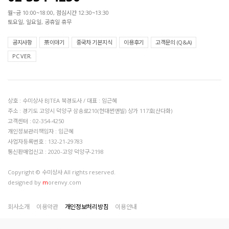
월~금 10:00~18:00, 점심시간 12:30~13:30
토요일, 일요일, 공휴일 휴무
공지사항
茶이야기
중국차 기본지식
이용후기
고객문의 (Q&A)
PC VER.
상호 : 수미상사 BJTEA 북경도사 / 대표 : 임근혜
주소 : 경기도 고양시 덕양구 삼송로210(현대썬앤빌) 상가 117호(산다화)
고객센터 : 02-354-4250
개인정보관리책임자 : 임근혜
사업자등록번호 : 132-21-29783
통신판매업신고 : 2020-고양 덕양구-2198
Copyright © 수미상사 All rights reserved.
designed by
m
orenvy.com
회사소개
이용약관
개인정보처리방침
이용안내