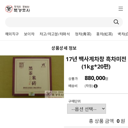
해외직구
보이차
차고/차고분/차화석
청차(靑茶)
홍차(紅茶)
백차(
상품상세 정보
17년 백사계차창 흑차미전
(1kg*20편)
880,000
상품가
원
배송비
(차등)
구매단위
0
총 상품 금액
원