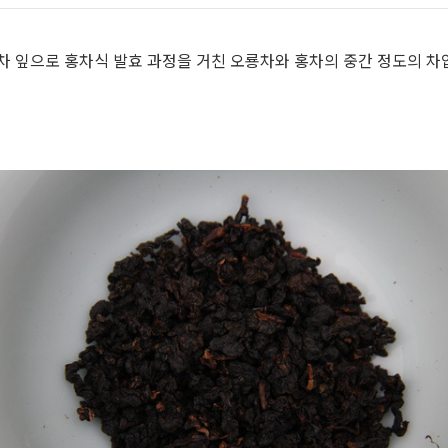
차 잎으로 홍차식 발효 과정을 거친 오룡차와 홍차의 중간 정도의 차