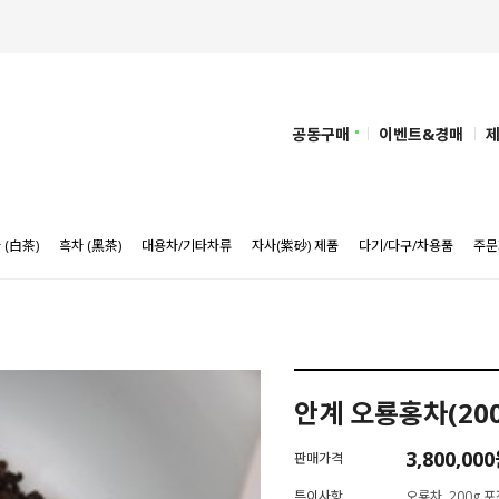
공동구매
이벤트&경매
 (白茶)
흑차 (黑茶)
대용차/기타차류
자사(紫砂) 제품
다기/다구/차용품
주문
안계 오룡홍차(200
3,800,00
판매가격
특이사항
오룡차, 200g 