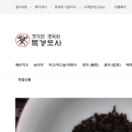
공지사항
茶이야기
중국차 기본지식
고객문의(Q&A)
이용후기
해외직구
보이차
차고/차고분/차화석
청차 (靑茶)
홍차 (紅茶)
백차
특별상품