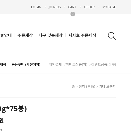
LOGIN
JOIN US
CART
ORDER
MYPAGE
0
제휴안내
주문제작
다구 맞춤제작
자사호 주문제작
제작
공동구매 (사전예약)
개인결제
이벤트상품(차)
이벤트상품(다구)
홈
청차 (靑茶)
기타 오룡차
>
>
g*75봉)
0원
포장