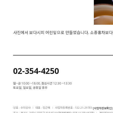
사진에서 보다시피 어린잎으로 만들었습니다. 소종홍차보다는
02-354-4250
월~금 10:00 ~18:00, 점심시간 12:30 ~13:30
토요일, 일요일, 공휴일 휴무
상호 : 수미상사
I
대표 : 임근혜
I
사업자등록번호 : 132-21-29783
[사업자정보확인]
주소 : 경기도 고양시 덕양구 삼송로210(현대썬앤빌) 상가 117호(산다화)
I
개인정보보호