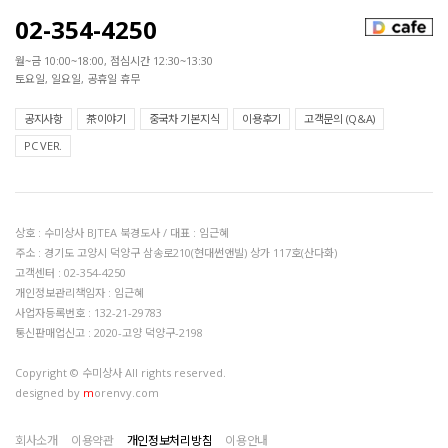
02-354-4250
월~금 10:00~18:00, 점심시간 12:30~13:30
토요일, 일요일, 공휴일 휴무
공지사항
茶이야기
중국차 기본지식
이용후기
고객문의 (Q&A)
PC VER.
상호 : 수미상사 BJTEA 북경도사 / 대표 : 임근혜
주소 : 경기도 고양시 덕양구 삼송로210(현대썬앤빌) 상가 117호(산다화)
고객센터 : 02-354-4250
개인정보관리책임자 : 임근혜
사업자등록번호 : 132-21-29783
통신판매업신고 : 2020-고양 덕양구-2198
Copyright © 수미상사 All rights reserved.
designed by
m
orenvy.com
회사소개
이용약관
개인정보처리방침
이용안내