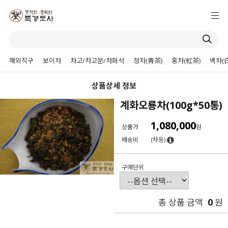
해외직구
보이차
차고/차고분/차화석
청차(靑茶)
홍차(紅茶)
백차(
상품상세 정보
계화오룡차(100g*50통)
1,080,000
상품가
원
배송비
(차등)
구매단위
0
총 상품 금액
원