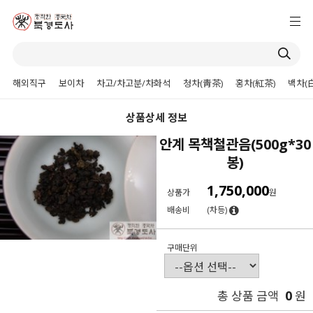
해외직구
보이차
차고/차고분/차화석
청차(靑茶)
홍차(紅茶)
백차(
상품상세 정보
안계 목책철관음(500g*30
봉)
1,750,000
상품가
원
배송비
(차등)
구매단위
0
총 상품 금액
원