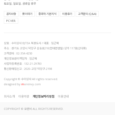
토요일, 일요일, 공휴일 휴무
공지사항
茶이야기
중국차 기본지식
이용후기
고객문의 (Q&A)
PC VER.
상호 : 수미상사 BJTEA 북경도사 / 대표 : 임근혜
주소 : 경기도 고양시 덕양구 삼송로210(현대썬앤빌) 상가 117호(산다화)
고객센터 : 02-354-4250
개인정보관리책임자 : 임근혜
사업자등록번호 : 132-21-29783
통신판매업신고 : 2020-고양 덕양구-2198
Copyright © 수미상사 All rights reserved.
designed by
m
orenvy.com
회사소개
이용약관
개인정보처리방침
이용안내
COPYRIGHT © 모렌비 ALL RIGHTS RESERVED.