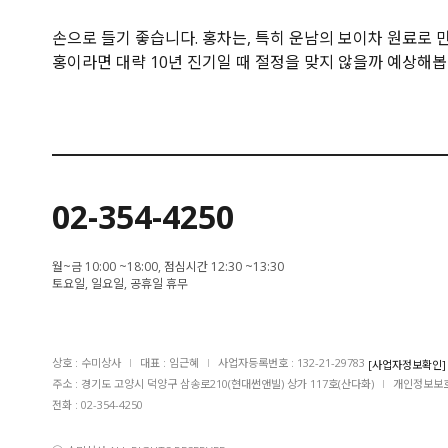
손으로 들기 좋습니다. 홍차는, 특히 운남의 보이차 원료로 
홍이라면 대략 10년 진기일 때 절정을 맞지 않을까 예상해봅
02-354-4250
월~금 10:00 ~18:00, 점심시간 12:30 ~13:30
토요일, 일요일, 공휴일 휴무
상호 : 수미상사
I
대표 : 임근혜
I
사업자등록번호 : 132-21-29783
[사업자정보확인]
주소 : 경기도 고양시 덕양구 삼송로210(현대썬앤빌) 상가 117호(산다화)
I
개인정보보호
전화 : 02-354-4250