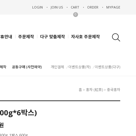
LOGIN
JOIN US
CART
ORDER
MYPAGE
0
제휴안내
주문제작
다구 맞춤제작
자사호 주문제작
제작
공동구매 (사전예약)
개인결제
이벤트상품(차)
이벤트상품(다구)
홈
홍차 (紅茶)
중국홍차
>
>
00g*6박스)
0원
00g, 1박스 600g