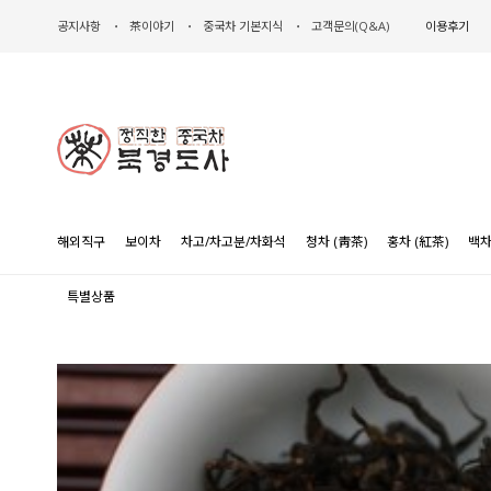
공지사항
茶이야기
중국차 기본지식
고객문의(Q&A)
이용후기
해외직구
보이차
차고/차고분/차화석
청차 (靑茶)
홍차 (紅茶)
백차
특별상품