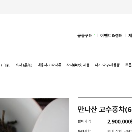
공동구매
이벤트&경매
 (白茶)
흑차 (黑茶)
대용차/기타차류
자사(紫砂) 제품
다기/다구/차용품
주문
만나산 고수홍차(6
2,900,00
판매가격
특이사항
형태: 산차, 단위:3