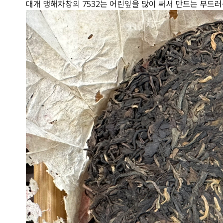
대개 맹해차창의 7532는 어린잎을 많이 써서 만드는 부드러운