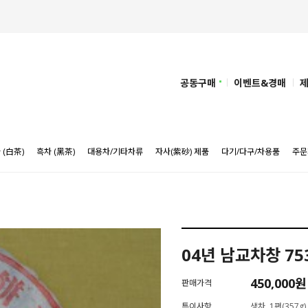
공동구매
이벤트&경매
 (白茶)
흑차 (黑茶)
대용차/기타차류
자사(紫砂) 제품
다기/다구/차용품
주문
04년 남교차창 753
450,000
원
판매가격
특이사항
생차, 1편(357g)