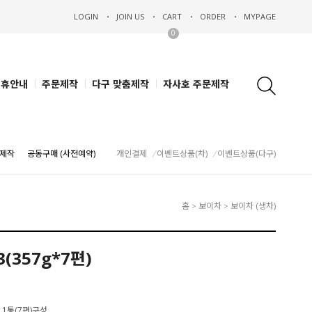
LOGIN
JOIN US
CART
ORDER
MYPAGE
0
제휴안내
주문제작
다구 맞춤제작
자사호 주문제작
제작
공동구매 (사전예약)
개인결제
이벤트상품(차)
이벤트상품(다구)
홈
보이차
보이차 (생차)
>
>
(357g*7편)
, 1통(7편)구성