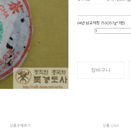
04년 남교차창 753(357g*7편)
장바구니
상품구매후기
상품 Q&A