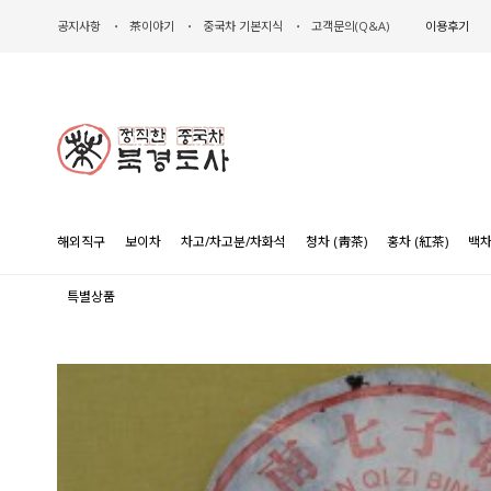
공지사항
茶이야기
중국차 기본지식
고객문의(Q&A)
이용후기
해외직구
보이차
차고/차고분/차화석
청차 (靑茶)
홍차 (紅茶)
백차
특별상품