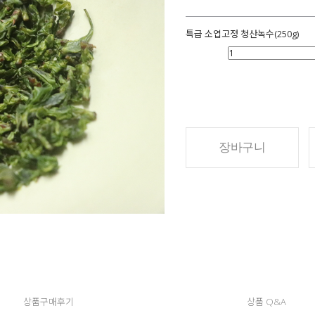
특급 소엽고정 청산녹수(250g)
장바구니
상품구매후기
상품 Q&A