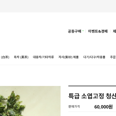
공동구매
이벤트&경매
 (白茶)
흑차 (黑茶)
대용차/기타차류
자사(紫砂) 제품
다기/다구/차용품
주문
특급 소엽고정 청산
60,000
원
판매가격