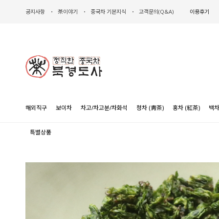
공지사항
茶이야기
중국차 기본지식
고객문의(Q&A)
이용후기
해외직구
보이차
차고/차고분/차화석
청차 (靑茶)
홍차 (紅茶)
백차
특별상품