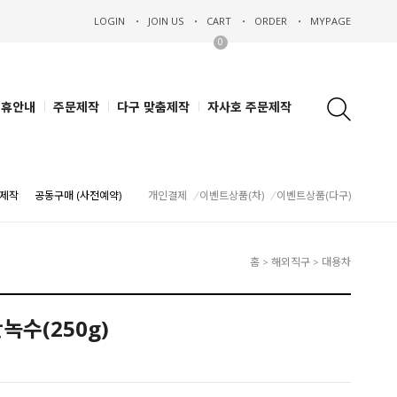
LOGIN
JOIN US
CART
ORDER
MYPAGE
0
제휴안내
주문제작
다구 맞춤제작
자사호 주문제작
제작
공동구매 (사전예약)
개인결제
이벤트상품(차)
이벤트상품(다구)
홈
해외직구
대용차
>
>
녹수(250g)