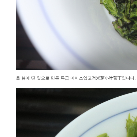
올 봄에 딴 잎으로 만든 특급 미아소엽고정米芽小叶苦丁입니다.