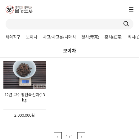
해외직구
보이차
차고/차고분/차화석
청차(靑茶)
홍차(紅茶)
백차(
보이차
12년 고수황편숙산차(13
kg)
2,000,000원
1
/
1