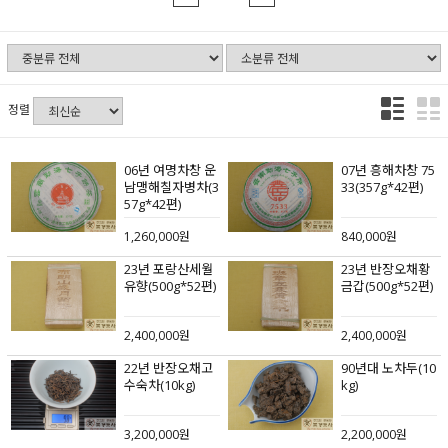
정렬
06년 여명차창 운
07년 흥해차창 75
남맹해칠자병차(3
33(357g*42편)
57g*42편)
1,260,000원
840,000원
23년 포랑산세월
23년 반장오채황
유향(500g*52편)
금갑(500g*52편)
2,400,000원
2,400,000원
22년 반장오채고
90년대 노차두(10
수숙차(10kg)
kg)
3,200,000원
2,200,000원