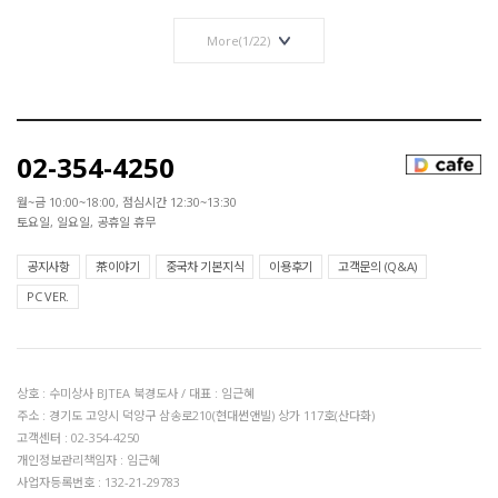
More(
1
/
22
)
02-354-4250
월~금 10:00~18:00, 점심시간 12:30~13:30
토요일, 일요일, 공휴일 휴무
공지사항
茶이야기
중국차 기본지식
이용후기
고객문의 (Q&A)
PC VER.
상호 : 수미상사 BJTEA 북경도사 / 대표 : 임근혜
주소 : 경기도 고양시 덕양구 삼송로210(현대썬앤빌) 상가 117호(산다화)
고객센터 : 02-354-4250
개인정보관리책임자 : 임근혜
사업자등록번호 : 132-21-29783