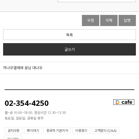
수정
삭제
답변
목록
글쓰기
차나무열매와 운남 대나무
02-354-4250
월~금 10:00~18:00, 점심시간 12:30~13:30
토요일, 일요일, 공휴일 휴무
공지사항
茶이야기
중국차 기본지식
이용후기
고객문의 (Q&A)
PC VER.