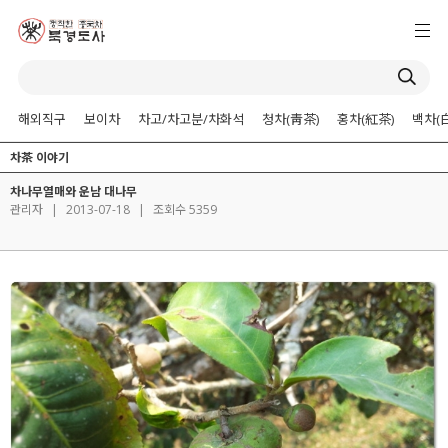
해외직구
보이차
차고/차고분/차화석
청차(靑茶)
홍차(紅茶)
백차(
차茶 이야기
차나무열매와 운남 대나무
관리자
|
2013-07-18
|
조회수 5359